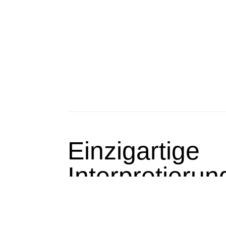
Einzigartige
Interpretierun
originalen Uni